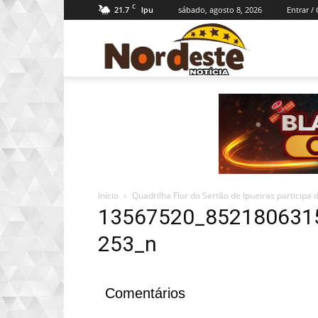
C
21.7
sábado, agosto 8, 2026
Entrar /
Ipu
Nordeste
Notícia
Início
Quadrilha Flor do Sertão de Ipueiras participa 
13567520_852180631
253_n
Comentários