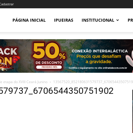
 Cadastrar
PÁGINA INICIAL
IPUEIRAS
INSTITUCIONAL
PR
de etapa do XVIII Ceará Junino
13567520_852180631579737_67065443507519
579737_6706544350751902