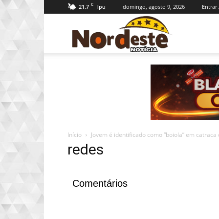
C
21.7
domingo, agosto 9, 2026
Entrar 
Ipu
Nordeste
Notícia
Início
Jovem é identificado como “boiola” em catraca de
redes
Comentários