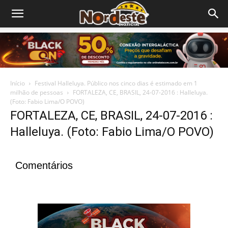
Início
Festival Halleluya. Público nos cinco dias é estimado em 1
milhão de pessoas
FORTALEZA, CE, BRASIL, 24-07-2016 : Halleluya.
(Foto: Fabio Lima/O POVO)
FORTALEZA, CE, BRASIL, 24-07-2016 :
Halleluya. (Foto: Fabio Lima/O POVO)
Comentários