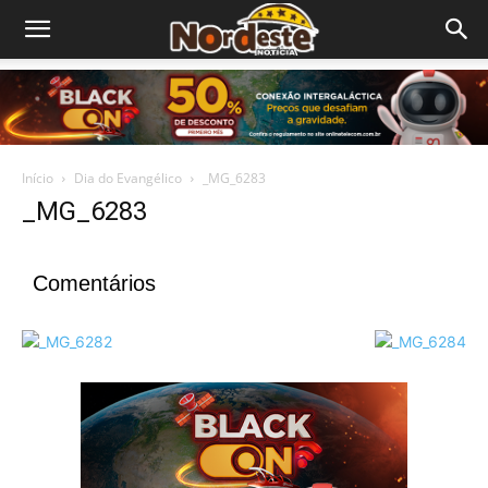
Início
Dia do Evangélico
_MG_6283
_MG_6283
Comentários