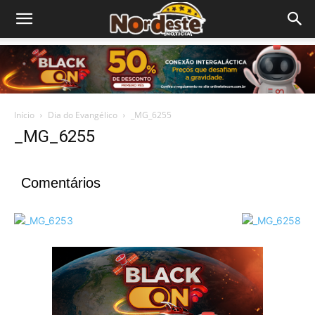
Início
Dia do Evangélico
_MG_6255
_MG_6255
Comentários