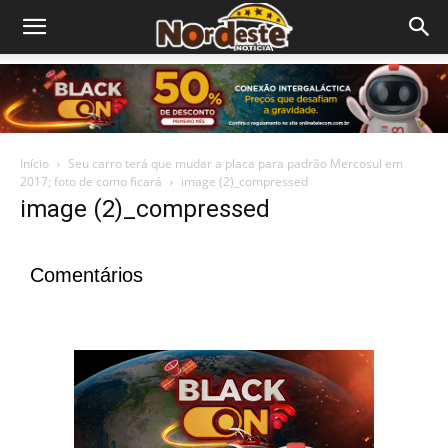
Início
Seu carro terá que mudar a placa para padrão Mercosul em
2017; foto de como ficará
image (2)_compressed
image (2)_compressed
Comentários