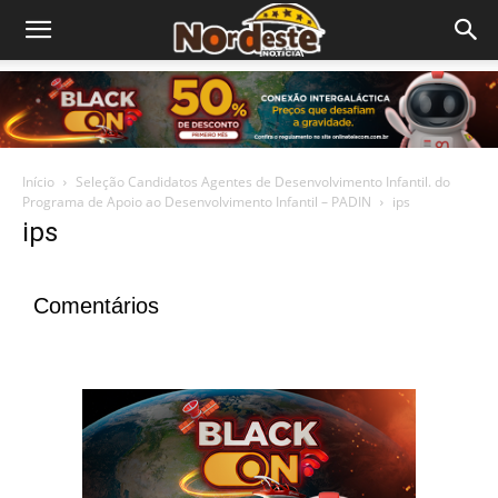
Início
Seleção Candidatos Agentes de Desenvolvimento Infantil. do
Programa de Apoio ao Desenvolvimento Infantil – PADIN
ips
ips
Comentários