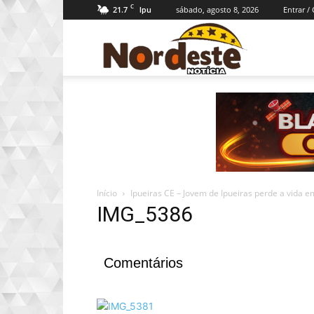
C
21.7
sábado, agosto 8, 2026
Entrar /
Ipu
Nordeste
Notícia
Início
Ipueiras CE – Jovem de Ipueiras perde a vida e
IMG_5386
Comentários