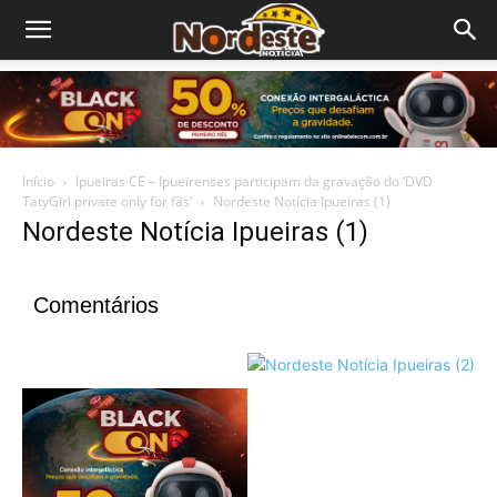
Início
Ipueiras CE – Ipueirenses participam da gravação do ‘DVD
TatyGirl private only for fãs’
Nordeste Notícia Ipueiras (1)
Nordeste Notícia Ipueiras (1)
Comentários