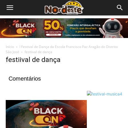
Início
I Festival de Dança da Escola Francisco Paz Aragão do Distrito
São José
festiival de dança
festiival de dança
Comentários