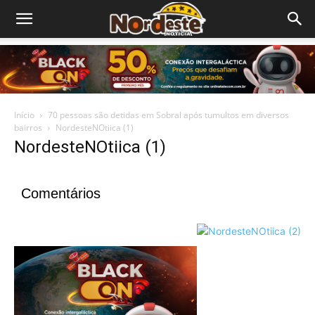
Início
70 pessoas são detidas em Sobral após tumultos em diversos
bairros
NordesteNOtiica (1)
NordesteNOtiica (1)
Comentários